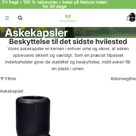
Fri fragt • 100 % natururner • betal på faktura inden
Fri fragt • 100 % natururner • betal på faktura inden
for 30 dage
for 30 dage
Varer i a
indkøbsku
0
Askekapsler
Beskyttelse til det sidste hvilested
Vores askekapsler er kernen i enhver urne og sikrer, at asken
opbevares sikkert og værdigt. Som en præcist tilpasset
inderbeholder giver de stabilitet og beskyttelse, indtil asken får
sin plads i urnen.
Filtrer
Kolonnegitte
Askekapsel