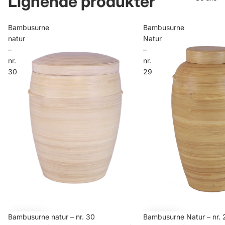
Lignende produkter
Bambusurne
Bambusurne
natur
Natur
–
–
nr.
nr.
30
29
Tilbud
Bambusurne natur – nr. 30
Tilbud
Bambusurne Natur – nr. 