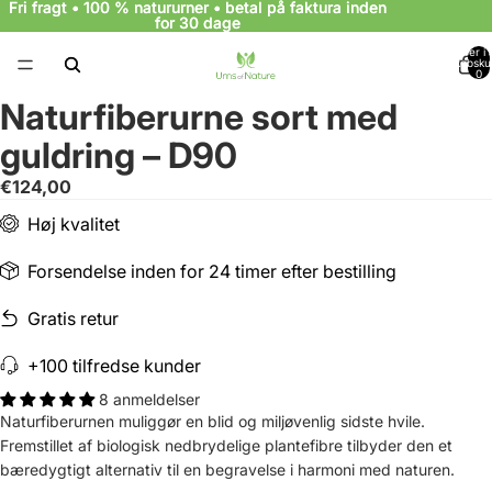
Fri fragt • 100 % natururner • betal på faktura inden
Fri fragt • 100 % natururner • betal på faktura inden
for 30 dage
for 30 dage
Varer i a
indkøbsku
0
Naturfiberurne sort med
guldring – D90
€124,00
Høj kvalitet
Forsendelse inden for 24 timer efter bestilling
Gratis retur
+100 tilfredse kunder
8 anmeldelser
Naturfiberurnen muliggør en blid og miljøvenlig sidste hvile.
Fremstillet af biologisk nedbrydelige plantefibre tilbyder den et
bæredygtigt alternativ til en begravelse i harmoni med naturen.